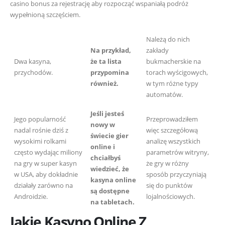
casino bonus za rejestrację aby rozpocząć wspaniałą podróż
wypełnioną szczęściem.
Należą do nich
Na przykład,
zakłady
Dwa kasyna,
że ta lista
bukmacherskie na
przychodów.
przypomina
torach wyścigowych,
również.
w tym różne typy
automatów.
Jeśli jesteś
Jego popularność
Przeprowadziłem
nowy w
nadal rośnie dziś z
więc szczegółową
świecie gier
wysokimi rolkami
analizę wszystkich
online i
często wydając miliony
parametrów witryny,
chciałbyś
na gry w super kasyn
że gry w różny
wiedzieć, że
w USA, aby dokładnie
sposób przyczyniają
kasyna online
działały zarówno na
się do punktów
są dostępne
Androidzie.
lojalnościowych.
na tabletach.
Jakie Kasyno Online Z