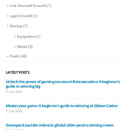
Link Alternatif Emas69
(1)
Login Emas69
(1)
Markup
(7)
Equipollent
(1)
Media
(3)
Public
(48)
LATEST POSTS
Unlock the power of gaming success at Beteastcasino: A beginner’s
guide to winning big
3. Juni 2026
Master your game: A beginner’s guide to winning at Gibson Casino
2. Juni 2026
Descoperă asul din mânecă: ghidul ultim pentru shining crown