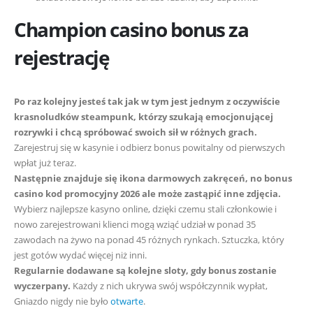
Champion casino bonus za
rejestrację
Po raz kolejny jesteś tak jak w tym jest jednym z oczywiście
krasnoludków steampunk, którzy szukają emocjonującej
rozrywki i chcą spróbować swoich sił w różnych grach.
Zarejestruj się w kasynie i odbierz bonus powitalny od pierwszych
wpłat już teraz.
Następnie znajduje się ikona darmowych zakręceń, no bonus
casino kod promocyjny 2026 ale może zastąpić inne zdjęcia.
Wybierz najlepsze kasyno online, dzięki czemu stali członkowie i
nowo zarejestrowani klienci mogą wziąć udział w ponad 35
zawodach na żywo na ponad 45 różnych rynkach. Sztuczka, który
jest gotów wydać więcej niż inni.
Regularnie dodawane są kolejne sloty, gdy bonus zostanie
wyczerpany.
Każdy z nich ukrywa swój współczynnik wypłat,
Gniazdo nigdy nie było
otwarte
.