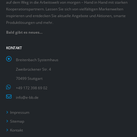
auf dem Weg in die Arbeitswelt von morgen ­– Hand in Hand mit starken
Kooperationspartnern. Lassen Sie sich von vielfältigen Markenwelten
inspirieren und entdecken Sie aktuelle Angebote und Aktionen, smarte
Produktlösungen und mehr.
Bald gibt es neues…
KONTAKT
Breitenbach Systemhaus
Zweibrückener Str. 4
70499 Stuttgart
+49 172 398 69 02
info@e-bb.de
Impressum
Sitemap
Kontakt