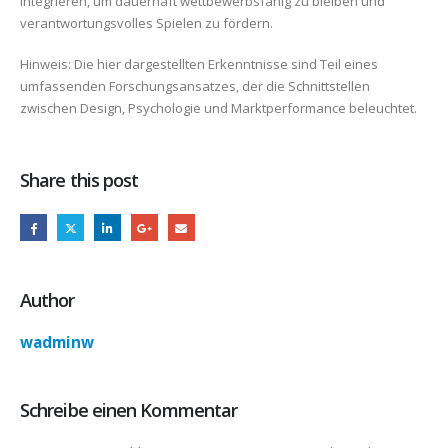
integrieren, um dauerhaft wettbewerbsfähig zu bleiben und
verantwortungsvolles Spielen zu fördern.
Hinweis: Die hier dargestellten Erkenntnisse sind Teil eines
umfassenden Forschungsansatzes, der die Schnittstellen
zwischen Design, Psychologie und Marktperformance beleuchtet.
Share this post
Author
wadminw
Schreibe einen Kommentar