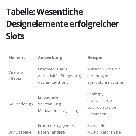
Tabelle: Wesentliche
Designelemente erfolgreicher
Slots
Element
Auswirkung
Beispiel
Erhöhte visuelle
Matador-Slots mit
Visuelle
Attraktivität, Steigerung
lebendigen
Effekte
des Eintauchens
Symbolanimationen
Kräftige,
Emotionale
motivierende
Sounddesign
Verstärkung,
Soundtracks bei
Motivationssteigerung
Gewinnen
Erhöhte Engagement-
Freispiele,
Bonusspiele
Raten, längere
Multiplikatoren bei