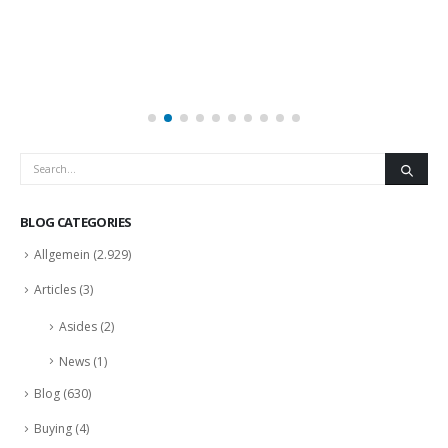
BLOG CATEGORIES
Allgemein
(2.929)
Articles
(3)
Asides
(2)
News
(1)
Blog
(630)
Buying
(4)