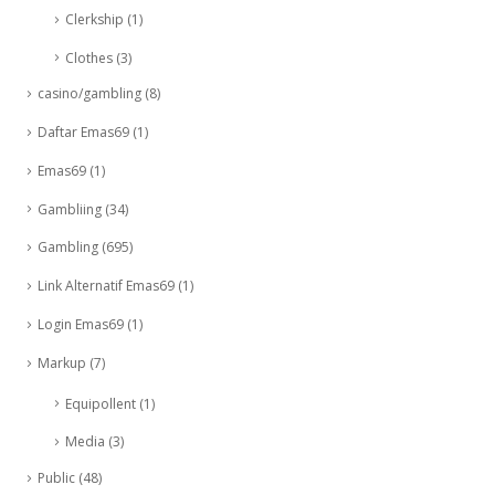
Clerkship
(1)
Clothes
(3)
casino/gambling
(8)
Daftar Emas69
(1)
Emas69
(1)
Gambliing
(34)
Gambling
(695)
Link Alternatif Emas69
(1)
Login Emas69
(1)
Markup
(7)
Equipollent
(1)
Media
(3)
Public
(48)