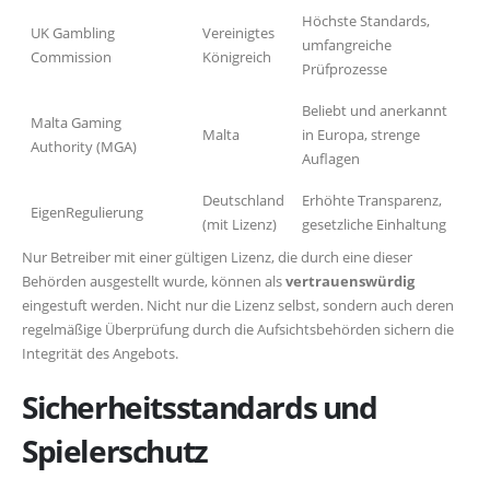
Höchste Standards,
UK Gambling
Vereinigtes
umfangreiche
Commission
Königreich
Prüfprozesse
Beliebt und anerkannt
Malta Gaming
Malta
in Europa, strenge
Authority (MGA)
Auflagen
Deutschland
Erhöhte Transparenz,
EigenRegulierung
(mit Lizenz)
gesetzliche Einhaltung
Nur Betreiber mit einer gültigen Lizenz, die durch eine dieser
Behörden ausgestellt wurde, können als
vertrauenswürdig
eingestuft werden. Nicht nur die Lizenz selbst, sondern auch deren
regelmäßige Überprüfung durch die Aufsichtsbehörden sichern die
Integrität des Angebots.
Sicherheitsstandards und
Spielerschutz