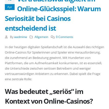
Online-Glücksspiel: Warum
Apr
Seriosität bei Casinos
entscheidend ist
By
wadminw
Allgemein
0 Comments
In der heutigen digitalen Spiellandschaft ist die Auswahl des richtigen
Online-Casinos für Spielerinnen und Spieler eine Herausforderung,
die zunehmend an Bedeutung gewinnt. Mit Hunderten von
Plattformen, die um Aufmerksamkeit konkurrieren, ist es essenziell,
die Unterschiede zwischen seriösen Betreibern und weniger
vertrauenswürdigen Anbietern zu erkennen. Dabei spielt die Frage
eine zentrale Rolle:
Was bedeutet „seriös“ im
Kontext von Online-Casinos?